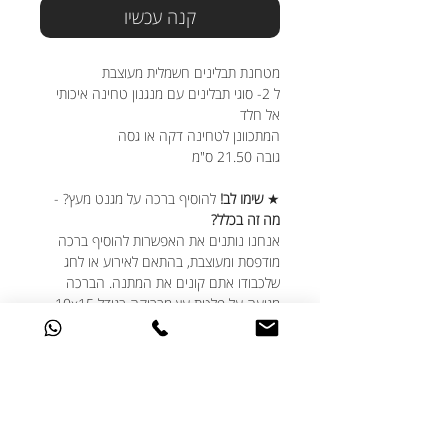
קנה עכשיו
מטחנת תבלינים חשמלית מעוצבת
ל 2- סוגי תבלינים עם מנגנון טחינה איכותי
אל חלד
המתכוונן לטחינה דקה או גסה
גובה 21.50 ס"מ
★
שימו לב!
להוסיף ברכה על מגנט מעץ? -
מה זה בכלל?
אנחנו נותנים את האפשרות להוסיף ברכה
מודפסת ומעוצבת, בהתאם לאירוע או לחג
שלכבודו אתם קונים את המתנה. הברכה
מגיעה על פלטת עץ מבריקה בגודל 10x15
ס"מ עם מגנט מאחור. העלות - 15 ש"ח.
במידה ובחרתם להוסיף את המגנט - בתיבת
ה"הערות ובקשות מיוחדות" תוכלו לכתוב את
הברכה/הקדשה האישית שלכם.
במידה ותהיינה לנו שאלות לא נהסס ונתקשר