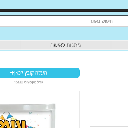
מתנות לאישה
העלה קובץ לכאן
15MB גודל מקסימלי