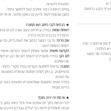
-ים
המיועדת להערות.
תעריף נקבע בהתאם
בסיום ההזמנה ניצור איתכם קשר להמשך טיפול.
כמובן שנשמח לעזור ולייעץ גם באופן טלפוני, אז אל תה
★ הנחיות לגבי כיתוב ו/או תמונה:
רשימת שמות:
במידה ובחרתם עיצוב שונה לבנים ובנות
ההפרדה בין בנים לבנות ברורה.
שם פרטי:
על גבי המוצר נכתוב את השם בדיוק כפי ש
 שם או תמונה, שינוי
רשימת השמות היטב.
 או החלפה.
הקדשה אישית:
אפשר ומומלץ להוסיף הקדשה אישית מ
ההחלפה של המוצר
לוגו הגן:
במידה ומעוניינים להוסיף לוגו של הגן, יש לשל
ם.
שברשותכם.
תמונה:
עדיפות לתמונות מקוריות בגודל מקורי. כלומר- 
מהפייסבוק. כן ניתן לשלוח תמונות שנשלחו באמצעות
של הפנים.
במידה ואחת התמונות ששלחתם לא מתאימה ניצור קשר כ
בידיים טובות!
★ אז מתי זה יהיה מוכן?
לכל הפחות בתוך יום עסקים אחד ולכל היותר בתוך 5 ימי עסקים.
אנחנו משתדלים להיות הכי יעילים עבורכם ויודעים ש