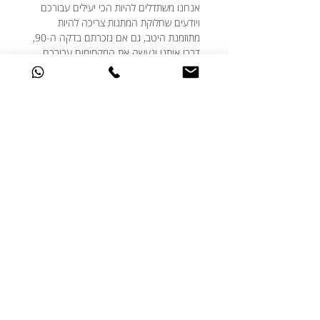
אנחנו משתדלים להיות הכי יעילים עבורכם
ויודעים שחלוקת המתנות צריכה להיות
מתוזמנת היטב, גם אם נזכרתם בדקה ה-90,
דברו איתנו ונעשה את המקסימום עבורכם.
★ האם ניתן לבצע שינויים בעיצוב?
אנחנו תמיד שמחים לעמוד לשרותכם ואוהבים
שאתם מאתגרים אותנו עם הבקשות שלכם.
אם יש לכם בקשות מיוחדות מבחינת העיצוב -
דברו איתנו ונעשה בשבילכם את הכי טוב
שלנו.
מדיניות משלוחים
♥ איסוף עצמי: בתיאום מראש מיבנה או
מדיניות החזרות
בת-ים
♥ משלוחים: משלוחים לכל חלקי הארץ,
מוצרים בהתאמה אישית (פרטים אישיים כמו
התעריף נקבע בהתאם למשקל החבילה
שם או תמונה, שינוי צבעים, מידות מיוחדות)
לא ניתנים להחזרה או החלפה.
במידה והמוצר הגיע פגום מסיבה כלשהי
העלה קובץ לכאן