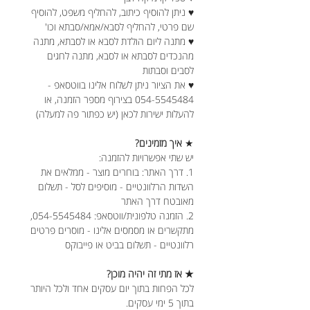
♥ ניתן להוסיף כיתוב, להחליף משפט, להוסיף
שם פרטי, להחליף לסבא/אמא/סבתא וכו'
♥ מתנה ליום הולדת לסבא או לסבתא, מתנה
מהנכדים לסבתא או לסבא, מתנה לחגים
לסבים וסבתות
♥ את הציור ניתן לשלוח אלינו בווטסאפ -
054-5545484 בצירוף מספר הזמנה, או
להעלות ישירות לכאן (יש כפתור פה למעלה)
★
איך מזמינים?
יש שתי אפשרויות להזמנה:
1. דרך האתר: בוחרים מוצר - ממלאים את
השדות הרלוונטיים - מוסיפים לסל - תשלום
מאובטח דרך האתר
2. הזמנה טלפונית/ווטסאפ: 054-5545484,
מתקשרים או מסמסים אלינו - מוסרים פרטים
רלוונטיים - תשלום בביט או פייבוקס
★ אז מתי זה יהיה מוכן?
לכל הפחות בתוך יום עסקים אחד ולכל היותר
בתוך 5 ימי עסקים.