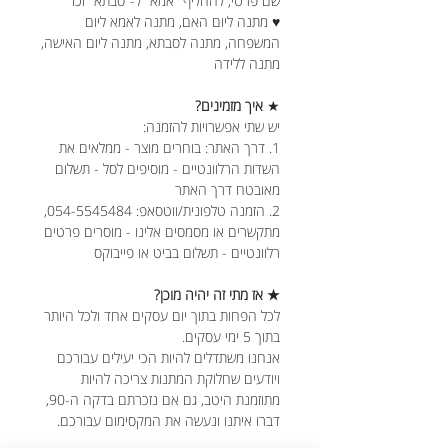
שם פרטי, להחליף "אמא" ל-"סבתא" וכו'
♥ מתנה ליום האם, מתנה לאמא ליום
המשפחה, מתנה לסבתא, מתנה ליום האישה,
מתנה ללידה
★
איך מזמינים?
יש שתי אפשרויות להזמנה:
1. דרך האתר: בוחרים מוצר - ממלאים את
השדות הרלוונטיים - מוסיפים לסל - תשלום
מאובטח דרך האתר
2. הזמנה טלפונית/ווטסאפ: 054-5545484,
מתקשרים או מסמסים אלינו - מוסרים פרטים
רלוונטיים - תשלום בביט או פייבוקס
★ אז מתי זה יהיה מוכן?
לכל הפחות בתוך יום עסקים אחד ולכל היותר
בתוך 5 ימי עסקים.
אנחנו משתדלים להיות הכי יעילים עבורכם
ויודעים שחלוקת המתנות צריכה להיות
מתוזמנת היטב, גם אם נזכרתם בדקה ה-90,
דברו איתנו ונעשה את המקסימום עבורכם.