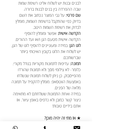
לבנים ובנות יש לשלוח אלינו רשימת שמות
שבה ההפרדה בין בנים לבנות ברורה.
שם פרטי:
על גבי המוצר נכתוב את השם
בדיוק כפי שהתקבל ברשימת השמות, מומלץ
לבדוק את רשימת השמות היטב.
הקדשה אישית:
אפשר ומומלץ להוסיף
הקדשה אישית מטעם הגן ו/או ועד ההורים.
לוגו הגן:
במידה ומעוניינים להוסיף לוגו של הגן,
יש לשלוח את הלוגו בקובץ האיכותי ביותר
שברשותכם.
תמונה:
עדיפות לתמונות מקוריות בגודל מקורי.
כלומר- לא צילומי מסך ולא תמונות שהורדו
מהפייסבוק. כן ניתן לשלוח תמונות שנשלחו
באמצעות הווטסאפ. מומלץ להקפיד על תמונה
מלאה של הפנים.
במידה ואחת התמונות ששלחתם לא מתאימה
ניצור קשר כמובן ולא נדפיס באופן עיוור. אז
אתם בידיים טובות!
★ אז מתי זה יהיה מוכן?
לכל הפחות בתוך יום עסקים אחד ולכל היותר