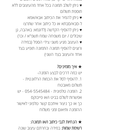
♥ ניתן לשלב תמונה בכל אחד מהעיצובים ללא
תוספת תשלום
♥ ניתן להמיר את הכיתוב אבא/אמא
ל-סבא/סבתא או כל כיתוב אחר שתרצו
♥ ניתן להוסיף הקדשה (לדוגמא: באהבה, גן
שיבולים / יום משפחה שמח תשפ"א / וכו')
♥ העיצוב מגיע משני צידי הספל (במידה
ורוצים להוסיף תמונה התמונה תופיע בצד
אחד והעיצוב בצד השני)
★ איך מזמינים?
יש כמה דרכים לבצע הזמנה-
1. להוסיף לסל את הכמות הרלוונטית -
תשלום מאובטח
2. הזמנה טלפונית - 054-5545484 - יש
אפשרות לשלם בביט ו/או פייבוקס
כך או כך ניצור איתכם קשר טלפוני לאישור
ההזמנה ותיאום זמני משלוח
★ הנחיות לגבי כיתוב ו/או תמונה:
רשימת שמות:
במידה ובחרתם עיצוב שונה