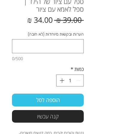
ספל עם ציור של הילד |
ספל לאמא עם ציור
מחיר
מחיר
 ‏39.00 ‏₪ 
רגיל
מבצע
הערות ובקשות מיוחדות (לא חובה)
0/500
כמות
*
הוספה לסל
קנה עכשיו
גננות והורים יקרים, כמה דגשים חשובים-