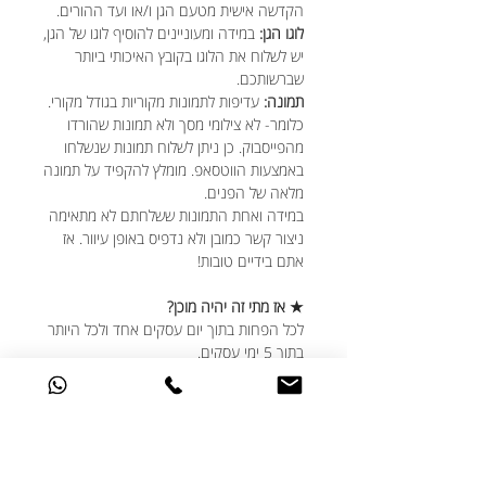
הקדשה אישית מטעם הגן ו/או ועד ההורים.
לוגו הגן:
במידה ומעוניינים להוסיף לוגו של הגן,
יש לשלוח את הלוגו בקובץ האיכותי ביותר
שברשותכם.
תמונה:
עדיפות לתמונות מקוריות בגודל מקורי.
כלומר- לא צילומי מסך ולא תמונות שהורדו
מהפייסבוק. כן ניתן לשלוח תמונות שנשלחו
באמצעות הווטסאפ. מומלץ להקפיד על תמונה
מלאה של הפנים.
במידה ואחת התמונות ששלחתם לא מתאימה
ניצור קשר כמובן ולא נדפיס באופן עיוור. אז
אתם בידיים טובות!
★ אז מתי זה יהיה מוכן?
לכל הפחות בתוך יום עסקים אחד ולכל היותר
בתוך 5 ימי עסקים.
אנחנו משתדלים להיות הכי יעילים עבורכם
ויודעים שחלוקת המתנות צריכה להיות
מתוזמנת היטב, גם אם נזכרתם בדקה ה-90,
דברו איתנו ונעשה את המקסימום עבורכם.