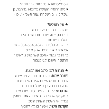
ל-סבא/סבתא או כל כיתוב אחר שתרצו
♥ ניתן להוסיף הקדשה (לדוגמא: באהבה, גן
שיבולים / יום משפחה שמח תשפ"א / וכו')
★ איך מזמינים?
יש כמה דרכים לבצע הזמנה-
1. להוסיף לסל את הכמות הרלוונטית -
תשלום מאובטח
2. הזמנה טלפונית - 054-5545484 - יש
אפשרות לשלם בביט ו/או פייבוקס
כך או כך ניצור איתכם קשר טלפוני לאישור
ההזמנה ותיאום זמני משלוח
★ הנחיות לגבי כיתוב ו/או תמונה:
רשימת שמות:
במידה ובחרתם עיצוב שונה
לבנים ובנות יש לשלוח אלינו רשימת שמות
שבה ההפרדה בין בנים לבנות ברורה.
שם פרטי:
על גבי המוצר נכתוב את השם
בדיוק כפי שהתקבל ברשימת השמות, מומלץ
לבדוק את רשימת השמות היטב.
הקדשה אישית:
אפשר ומומלץ להוסיף