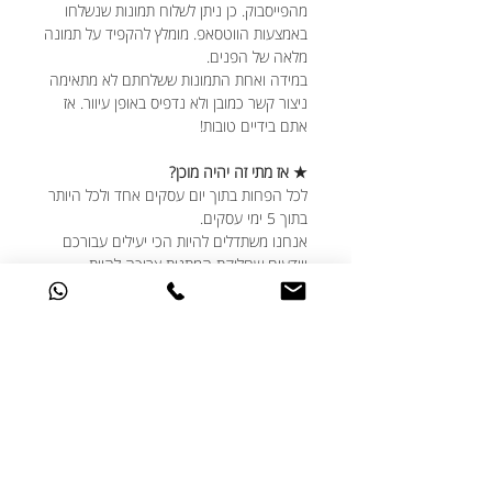
מהפייסבוק. כן ניתן לשלוח תמונות שנשלחו
באמצעות הווטסאפ. מומלץ להקפיד על תמונה
מלאה של הפנים.
במידה ואחת התמונות ששלחתם לא מתאימה
ניצור קשר כמובן ולא נדפיס באופן עיוור. אז
אתם בידיים טובות!
★ אז מתי זה יהיה מוכן?
לכל הפחות בתוך יום עסקים אחד ולכל היותר
בתוך 5 ימי עסקים.
אנחנו משתדלים להיות הכי יעילים עבורכם
ויודעים שחלוקת המתנות צריכה להיות
מתוזמנת היטב, גם אם נזכרתם בדקה ה-90,
דברו איתנו ונעשה את המקסימום עבורכם.
★ האם ניתן לבצע שינויים בעיצוב?
אנחנו תמיד שמחים לעמוד לשרותכם ואוהבים
שאתם מאתגרים אותנו עם הבקשות שלכם.
אם יש לכם בקשות מיוחדות מבחינת העיצוב -
דברו איתנו ונעשה בשבילכם את הכי טוב
שלנו.