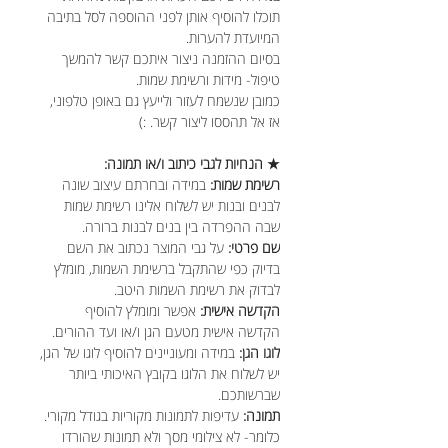
תוכלו להוסיף אותן לפני ההוספה לסל בתיבה
המיועדת להערות.
בסיום ההזמנה ניצור איתכם קשר להמשך
טיפול- מידות ורשימת שמות.
כמובן שנשמח לעזור ולייעץ גם באופן טלפוני,
אז אל תהססו ליצור קשר. :)
★ הנחיות לגבי כיתוב ו/או תמונה:
רשימת שמות:
במידה ובחרתם עיצוב שונה
לבנים ובנות יש לשלוח אלינו רשימת שמות
שבה ההפרדה בין בנים לבנות ברורה.
שם פרטי:
על גבי המוצר נכתוב את השם
בדיוק כפי שהתקבל ברשימת השמות, מומלץ
לבדוק את רשימת השמות היטב.
הקדשה אישית:
אפשר ומומלץ להוסיף
הקדשה אישית מטעם הגן ו/או ועד ההורים.
לוגו הגן:
במידה ומעוניינים להוסיף לוגו של הגן,
יש לשלוח את הלוגו בקובץ האיכותי ביותר
שברשותכם.
תמונה:
עדיפות לתמונות מקוריות בגודל מקורי.
כלומר- לא צילומי מסך ולא תמונות שהורדו