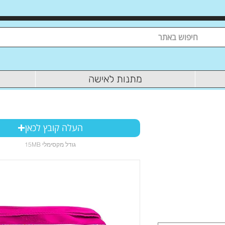
מתנות לאישה
העלה קובץ לכאן
15MB גודל מקסימלי