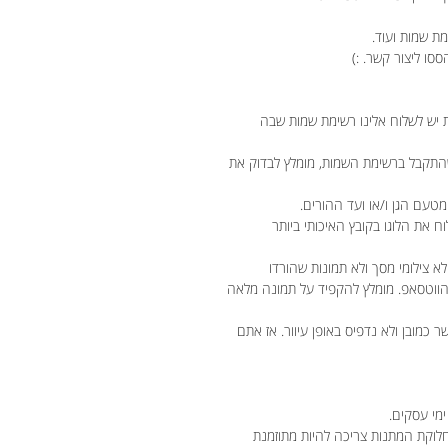
ת שמות ועוד.
ססו ליצור קשר. :)
 יש לשלוח אלינו רשימת שמות שבה
התקבל ברשימת השמות, מומלץ לבדוק את
טעם הגן ו/או ועד ההורים.
וח את הלוגו בקובץ האיכותי ביותר
לא צילומי מסך ולא תמונות שהורדו
 הווטסאפ. מומלץ להקפיד על תמונה מלאה
מובן ולא נדפיס באופן עיוור. אז אתם
חלוקת המתנות צריכה להיות מתוזמנת