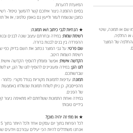
המיועדת להערות.
בסיום ההזמנה ניצור איתכם קשר להמשך טיפול- רשימ
כמובן שנשמח לעזור ולייעץ גם באופן טלפוני, אז אל תה
 שם או תמונה, שינוי
★ הנחיות לגבי כיתוב ו/או תמונה:
 או החלפה.
רשימת שמות:
במידה ובחרתם עיצוב שונה לבנים ובנות
ההחלפה של המוצר
ההפרדה בין בנים לבנות ברורה.
ם.
שם פרטי:
על גבי המוצר נכתוב את השם בדיוק כפי ש
רשימת השמות היטב.
הקדשה אישית:
אפשר ומומלץ להוסיף הקדשה אישית מ
לוגו הגן:
במידה ומעוניינים להוסיף לוגו של הגן, יש לשל
שברשותכם.
תמונה:
עדיפות לתמונות מקוריות בגודל מקורי. כלומר- 
מהפייסבוק. כן ניתן לשלוח תמונות שנשלחו באמצעות
של הפנים.
במידה ואחת התמונות ששלחתם לא מתאימה ניצור קשר כ
בידיים טובות!
★ אז מתי זה יהיה מוכן?
לכל הפחות בתוך יום עסקים אחד ולכל היותר בתוך 5 ימי עסקים.
אנחנו משתדלים להיות הכי יעילים עבורכם ויודעים ש