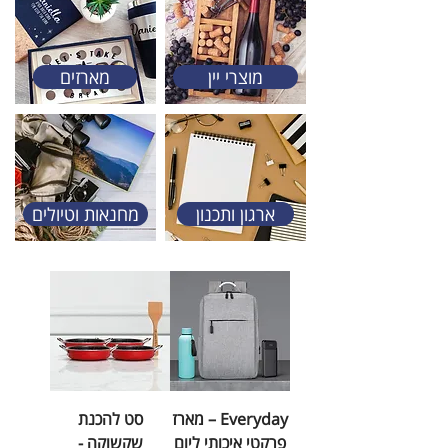
מוצרי יין
מארזים
ארגון ותכנון
מחנאות וטיולים
Everyday – מארז
סט להכנת
פרקטי איכותי ליום
שקשוקה -